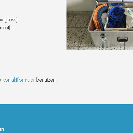
6x gross)
x rot)
as
Kontaktformular
benutzen.