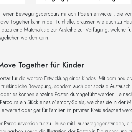
at einen Bewegungsparcours mit acht Posten entwickelt, die v
ve Together kann in der Turnhalle, draussen wie auch zu Ha
 dazu eine Materialkiste zur Ausleihe zur Verfügung, welche für
usgeliehen werden kann.
ove Together für Kinder
mentar für die weitere Entwicklung eines Kindes. Mit dem neu 
e frühkindliche Bewegung, sondern auch der soziale Austausch 
oder es können einzelne Posten durchgeführt werden. Je nachd
Parcours ein Stück eines Memory-Spiels, welches sie in der Mi
erweitert oder gar für Familien im privaten Kreis adaptiert wer
er Parcoursversion für zu Hause mit Haushaltsgegenständen, ei
ungsbox sowie die Illustration der Posten in Deutscher und I