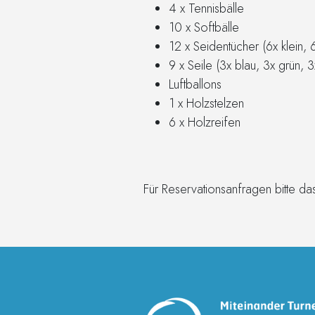
4 x Tennisbälle
10 x Softbälle
12 x Seidentücher (6x klein, 
9 x Seile (3x blau, 3x grün, 3
Luftballons
1 x Holzstelzen
6 x Holzreifen
Für Reservationsanfragen bitte d