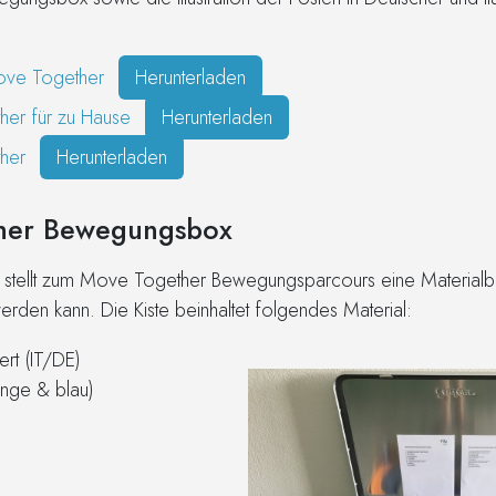
Move Together
Herunterladen
er für zu Hause
Herunterladen
her
Herunterladen
ther Bewegungsbox
stellt zum Move Together Bewegungsparcours eine Materialbox
rden kann. Die Kiste beinhaltet folgendes Material:
rt (IT/DE)
ange & blau)