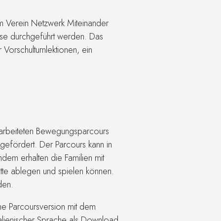
om Verein Netzwerk Miteinander
use durchgeführt werden. Das
 Vorschulturnlektionen, ein
erarbeiteten Bewegungsparcours
gefördert. Der Parcours kann in
em erhalten die Familien mit
tte ablegen und spielen können.
den.
ne Parcoursversion mit dem
talienischer Sprache als Download